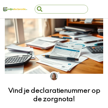
Ga
Search
naar
...
de
inhoud
Vind je declaratienummer op
de zorgnota!