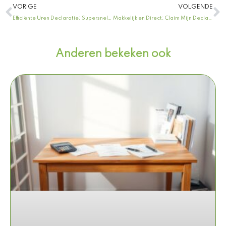
Vorige
V
VORIGE
VOLGENDE
Efficiënte Uren Declaratie: Supersnelle Tips in Slechts 1 Minuut!
Makkelijk en Direct: Claim Mijn Declaraties Nu Online Zonder Gedoe!
Anderen bekeken ook